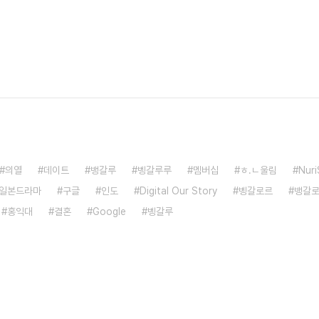
의열
데이트
뱅갈루
벵갈루루
멤버십
ㅎ.ㄴ울림
Nur
일본드라마
구글
인도
Digital Our Story
벵갈로르
뱅갈
홍익대
결혼
Google
벵갈루