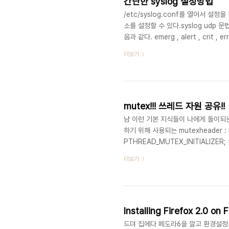
간단한 syslog 설정방법
/etc/syslog.conf를 열어서 설정
소를 설정할 수 있다.syslog udp 문
음과 같다. emerg , alert , crit , err
Local0~7까지 있다. local0, local
더보기
는 facility.level로 이루어진다. 이 
된다. local1 = 136 이고 err..
mutex!!! 쓰레드 자원 공유!!
냠 이런 기본 지식들이 나에게 돌이되는 구
하기 위해 사용되는 mutexheader : ini
PTHREAD_MUTEX_INITIALIZER; fu
*mutex); - 해당 뮤텍스에 lock을
더보기
pthread_mutex_trylock(pthr
스레드가 lock을 이미 해놓았다면 블럭되지
Installing Firefox 2.0 on 
드뎌 집에다 페도라6을 깔고 환경설정