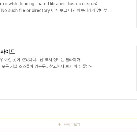
r while loading shared libraries: libstdc++.so.5:
ile: No such file or directory 이거 보고 머 라이브러리가 없나부네
+ 해줬다. 열심히 설치하고 되겠지 했더니 아직 그대로 구글링해서 찾아본 결
유를 해서 그런단다. 1.5 살짝 지워주고 실행한다...여전히;;;; 구글
pat-libstdc++ 해주고 잘돌아간다....
ux 사이트
우 이런 곳이 있었다니.. 냠 역시 정보는 빨라야해~
html 거의 모든 커널 소스들이 있는듯.. 참고해서 보기 아주 좋당~
목록 더보기