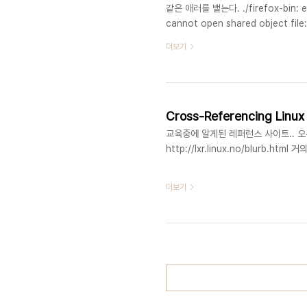
같은 애러를 뱉는다. ./firefox-bin: erro
cannot open shared object f
하고 yum install libstdc+
더보기
과 기존의 1.5가 실행되며 라이브러리 공
링 더해본다.. 결국 yum install com
Cross-Referencing Lin
교육중에 알게된 레퍼런스 사이트.. 오
http://lxr.linux.no/blurb.
더보기