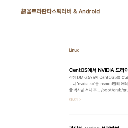
본문 바로가기
超울트라판타스틱러버 & Android
Linux
CentOS에서 NVIDIA 드
삼성 DM-Z59a에 CentOS5를 깔
보니 'nvidia.ko'를 insmod할때 애러가
글 박사님 서치 후... /boot/grub/g
런 당황스런...냠냠..어쨌든 미션 컴플릿~
더보기