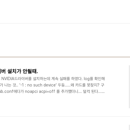
라이버 설치가 안될때.
고 NVIDIA드라이버를 설치하는데 계속 실패를 하였다. log를 확인해
 나는 것.. '-1 : no such device' 두둥.....왜 카드를 못찾지? 구
rub.conf에다가 noapci acpi=off 를 추가했더니... 덜컥 된다...이
!!!