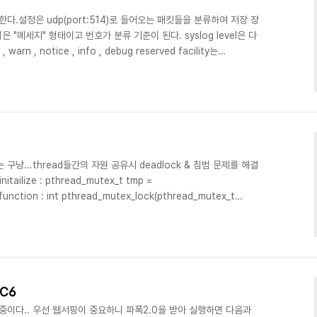
을 한다.설정은 udp(port:514)로 들어오는 패킷들을 분류하여 저장 장
법은 "메세지" 형태이고 번호가 분류 기준이 된다. syslog level은 다
 , warn , notice , info , debug reserved facility는
1 , local2, local3, local4.... 이미 감을 잠은 분들도 있겠지만 분류
정보는 1byte에 저장되어 앞의 5bit가 facility 뒤의 3bit가 level이
냥...thread들간의 자원 공유시 deadlock & 침범 문제를 해결
tailize : pthread_mutex_t tmp =
nction : int pthread_mutex_lock(pthread_mutex_t
 시도한다. 만약 다른 스레드가 lock을 이미 해놓았다면 블럭됨. int
ead_mutex_t *mutex); - 해당 뮤텍스에 lock을 시도한다. 만약 다른
 않고 애러 발사!! int pthread_mutex_un..
FC6
중이다.. 우선 웹서핑이 중요하니 파폭2.0을 받아 실행하면 다음과