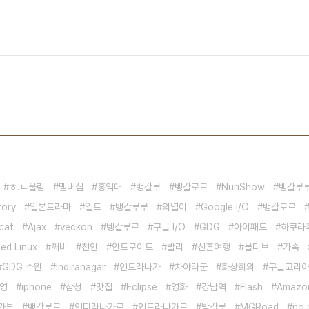
ㅎ.ㄴ울림
멤버십
홍익대
뱅갈루
벵갈로르
NuriShow
벵갈루
tory
일본드라마
일드
뱅갈루루
의열이
Google I/O
뱅갈로르
cat
Ajax
veckon
벵갈루르
구글 I/O
GDG
아이패드
하쿠라
ed Linux
깨비
천안
안드로이드
발리
신혼여행
몰디브
가족
GDG 수원
Indiranagar
인드라나가
차야라군
화상회의
구글코리
영
iphone
삼성
맛집
Eclipse
영화
강남역
Flash
Amazo
카톤
뱅갈루르
인디라나가르
인드라나가르
방갈루
MGRoad
no.