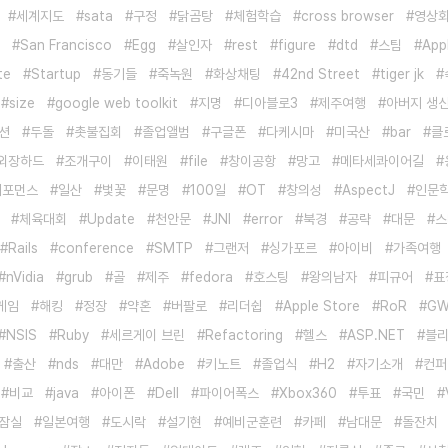
세계지도
sata
구정
닭곰탕
체험학습
cross browser
영상
San Francisco
Egg
살인자
rest
figure
dtd
스팀
App
te
Startup
동기들
죽녹원
화상채팅
42nd Street
tiger jk
size
google web toolkit
지명
디아블로3
제주여행
아버지 생
션
두돌
촛불집회
졸업앨범
구글폰
다케시마
미국산
bar
클
외장하드
조개구이
이태원
file
창이공항
망고
메타세콰이어길
퍼포먼스
일산
벛꽃
문명
100일
OT
창의성
AspectJ
인문
체육대회
Update
천안문
JNI
error
북경
공략
대문
스
Rails
conference
SMTP
그랜저
싱가포르
아이비
가족여행
nVidia
grub
골
제주
fedora
호스팅
왕의남자
피규어
표
게임
해킹
정장
약혼
버팔로
리더쉽
Apple Store
RoR
G
NSIS
Ruby
세르게이 브린
Refactoring
헬스
ASP.NET
블
출산
nds
대만
Adobe
키노트
졸업식
H2
자기소개
컨퍼
비교
java
아이폰
Dell
파이어폭스
Xbox360
투표
국민
잠실
일본여행
도시락
설기현
예비군훈련
카페
남대문
돌잔치