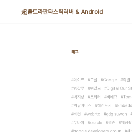
본문 바로가기
超울트라판타스틱러버 & Android
태그
데이트
구글
Google
의열
벵갈루
벵갈로
Digital Our S
박지성
트위터
바베큐
Tom
까유마니스
해킨토시
Embedd
베컨
webrtc
gdg suwon
두바이
oracle
평촌
웨딩촬
google developers group
헤