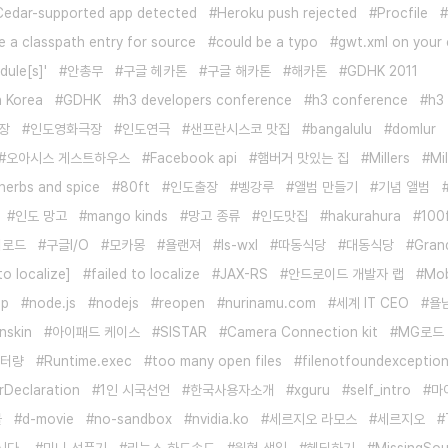
Cedar-supported app detected
Heroku push rejected
Procfile
e a classpath entry for source
could be a typo
gwt.xml on your 
dule[s]'
안총무
구글 헤카톤
구글 해카톤
해카톤
GDHK 2011
 Korea
GDHK
h3 developers conference
h3 conference
h3
장
인도영화극장
인도연극
샌프란시스코 맛집
bangalulu
domlur
오아시스 게스트하우스
Facebook api
햄버거 맛있는 집
Millers
Mi
herbs and spice
80ft
인도출장
벵강루
앨범 만들기
기념 앨범
인도 망고
mango kinds
망고 종류
인도맛집
hakurahura
100
쥐로드
구글I/O
모카몽
욜랜져
ls-wxl
따동식당
대동식당
Gran
to localize]
failed to localize
JAX-RS
안드로이드 개발자 랩
Mob
pp
node.js
nodejs
reopen
nurinamu.com
세계 IT CEO
욜
nskin
아이패드 케이스
SISTAR
Camera Connection kit
MG로드
터량
Runtime.exec
too many open files
filenotfoundexceptio
rDeclaration
1인 시국선언
한국사용자소개
xguru
self_intro
마
물
d-movie
no-sandbox
nvidia.ko
세르지오 라모스
세르지오