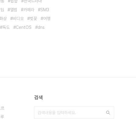
청동
힙합
한국드라마
게임
앨범
카메라
SM3
화상
비디오
벚꽃
여행
독도
CentOS
dns
검색
로르
갈루