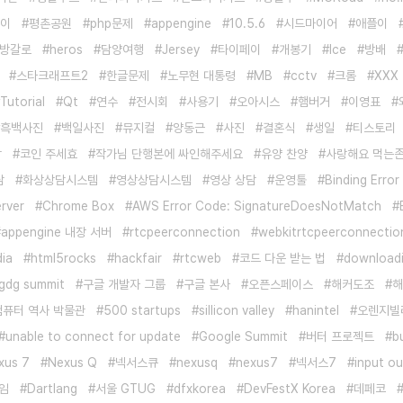
이
평촌공원
php문제
appengine
10.5.6
시드마이어
애플이
방갈로
heros
담양여행
Jersey
타이페이
개봉기
Ice
방배
스타크래프트2
한글문제
노무현 대통령
MB
cctv
크롬
XXX
Tutorial
Qt
연수
전시회
사용기
오아시스
햄버거
이영표
흑백사진
백일사진
뮤지컬
양동근
사진
결혼식
생일
티스토리
각
코인 주세효
작가님 단행본에 싸인해주세요
유양 찬양
사랑해요 먹는
담
화상상담시스템
영상상담시스템
영상 상담
운영툴
Binding Error
erver
Chrome Box
AWS Error Code: SignatureDoesNotMatch
appengine 내장 서버
rtcpeerconnection
webkitrtcpeerconnectio
ia
html5rocks
hackfair
rtcweb
코드 다운 받는 법
downloadi
gdg summit
구글 개발자 그룹
구글 본사
오픈스페이스
해커도조
해
컴퓨터 역사 박물관
500 startups
sillicon valley
hanintel
오렌지빌
unable to connect for update
Google Summit
버터 프로젝트
b
xus 7
Nexus Q
넥서스큐
nexusq
nexus7
넥서스7
input o
임
Dartlang
서울 GTUG
dfxkorea
DevFestX Korea
데페코