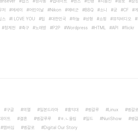
dnsever
잡스
정자동
업데이트
렌즈
인형
지름신
종로
삼
우저
에세이
어린이날
Nikon
예비군
BBQ
소니
궁
CF
립스
I LOVE YOU
팁
대한민국
하늘
성형
쇼핑
뮤직비디오
청계천
축구
노래방
P2P
Wordpress
HTML
API
flickr
구글
의열
일본드라마
홍익대
벵갈루
Linux
벵갈
데이트
결혼
벵갈루루
ㅎ.ㄴ울림
일드
NuriShow
뱅
멤버십
벵갈로
Digital Our Story