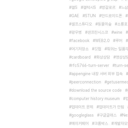
갤S
갤럭시S
방갈로르
느삼
GAE
STUN
안드로이드폰
셀프스튜디오
동물의숲
소룡포
광우병
샌프란시스코
wine
facebook
WEB2.0
루머
여기저장소
깃헙
훠궈는 일품
cardboard
화상상담
영상상
rfc5766-turn-server
turn-s
appengine 내장 서버 외부 접속
peerconnection
getusermed
download the source code
computer history museum
업데이트 문제
업데이트가 안됨
googleglass
구글글래스
Ne
메이커페어
크롬박스
개발자모