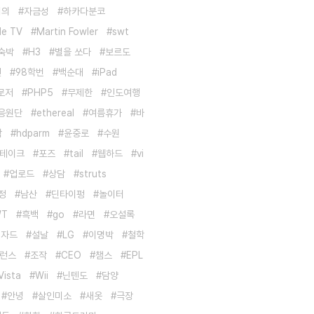
회의
자금성
하카다분코
le TV
Martin Fowler
swt
숙박
H3
별을 쏘다
보르도
신
98학번
백순대
iPad
로저
PHP5
무제한
인도여행
응원단
ethereal
여름휴가
바
학
hdparm
윤중로
수원
테이크
포즈
tail
웹하드
vi
업로드
상담
struts
정
남산
딘타이펑
놀이터
WT
흑백
go
라면
오설록
리자드
설날
LG
이명박
철학
런스
조작
CEO
챔스
EPL
Vista
Wii
닌텐도
담양
안녕
살인미소
새옷
극장